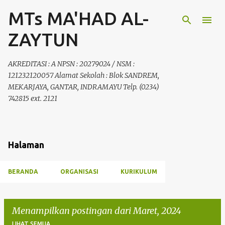
MTs MA'HAD AL-
Langsung ke konten utama
ZAYTUN
AKREDITASI : A NPSN : 20279024 / NSM :
121232120057 Alamat Sekolah : Blok SANDREM,
MEKARJAYA, GANTAR, INDRAMAYU Telp. (0234)
742815 ext. 2121
Halaman
BERANDA
ORGANISASI
KURIKULUM
Menampilkan postingan dari Maret, 2024
LIHAT SEMUA