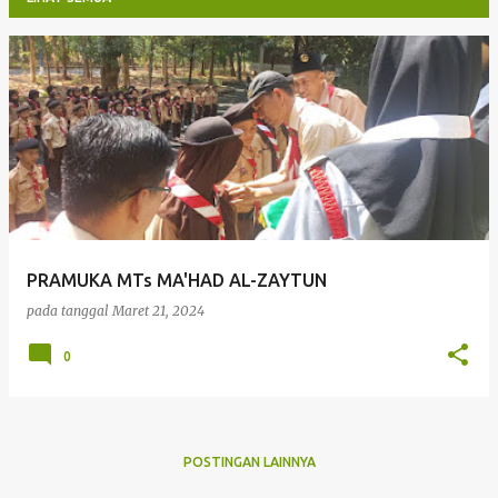
P
o
s
t
i
n
g
PRAMUKA MTs MA'HAD AL-ZAYTUN
a
pada tanggal
Maret 21, 2024
n
0
POSTINGAN LAINNYA