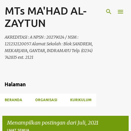
MTs MA'HAD AL-
Langsung ke konten utama
ZAYTUN
AKREDITASI : A NPSN : 20279024 / NSM :
121232120057 Alamat Sekolah : Blok SANDREM,
MEKARJAYA, GANTAR, INDRAMAYU Telp. (0234)
742815 ext. 2121
Halaman
BERANDA
ORGANISASI
KURIKULUM
Menampilkan postingan dari Juli, 2021
LIHAT SEMUA