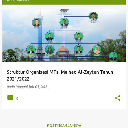
P
o
s
t
i
n
g
Struktur Organisasi MTs. Ma'had Al-Zaytun Tahun
a
2021/2022
n
pada tanggal
Juli 03, 2021
0
POSTINGAN LAINNYA