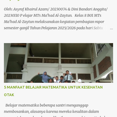
Oleh: Asyraf Khairul Azam/ 20230074 & Dini Bandari Anggita/
20230110 P elajar MTs Ma’had Al-Zaytun. Kelas 8 B01 MTs
Ma’had Al-Zaytun melaksanakan kegiatan pembagian rapor
semester ganjil Tahun Pelajaran 2025/2026 pada hari Sabtu
tanggal 03 Januari 2026. Kegiatan ini bertempat di Gedung
Pembelajaran Ali bin Abi Thalib dan diikuti oleh seluruh pelajar
kelas 7, 8, dan 9. Pembagian rapor menjadi momen penting bagi
pelajar untuk mengetahui hasil belajar sekaligus merefleksikan
proses yang telah dijalani selama satu semester. Dari 50 kelas,
terdiri dari kelas 7 ada 14 kelas, kelas 8 ada 18 kelas dan kelas 9
ada 18 kelas. Masing-masing kelas ditampilkan nama pelajar
yang mendapatkan juara 1 setiap kelas dan juara angkatan.
DAFTAR JUARA 1 TIAP KELAS Semester Ganjil Tahun
5 MANFAAT BELAJAR MATEMATIKA UNTUK KESEHATAN
Pembelajaran 2025/2026 No. No. Induk Nama Kelas Rata-rata 1
OTAK
20250297 Aisy Al Danish Rahartono bin Oti Prihartono ...
Belajar matematika beberapa santri menganggap
membosankan, alasanya karena mereka kesulitan dalam