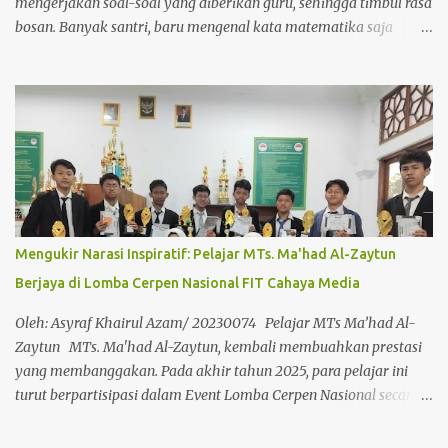
mengerjakan soal-soal yang diberikan guru, sehingga timbul rasa
bosan. Banyak santri, baru mengenal kata matematika saja
sudah pusing, malas padahal mereka belum mempelajari dengan
serius. Ketika mindset mereka menganggap matematika itu sulit,
maka mau belajar saja sudah malas. Akhirnya mereka menyerah
karena tidak suka dengan pelajarannya. Tapi taukah kamu
belajar matematika itu banyak manfaatnya untuk kesehatan
otak. Otak merupakan salah satu organ yang fungsinya sangat
vital bagi manusia. Mengutip dari Alef Indonesia 18 Feb 2022
dalam https://alef.co.id/5-manfaat-belajar-matematika-untuk-
kesehatan-otak/ Ada 5 manfaat belajar matematika untuk
Mengukir Narasi Inspiratif: Pelajar MTs. Ma'had Al-Zaytun
kesehatan otak. 1. Melatih Otak Terampil. Otak seperti gergaji
Berjaya di Lomba Cerpen Nasional FIT Cahaya Media
yang semakin sering diasah, semakin tajam. Matematika dapat
membantu otak berlatih. Semakin sering berlatih, keterampilan
Oleh: Asyraf Khairul Azam/ 20230074 Pelajar MTs Ma’had Al-
semakin terasah. B...
Zaytun MTs. Ma'had Al-Zaytun, kembali membuahkan prestasi
yang membanggakan. Pada akhir tahun 2025, para pelajar ini
turut berpartisipasi dalam Event Lomba Cerpen Nasional secara
online yang diselenggarakan oleh FIT Cahaya Media . Ajang ini
menjadi wadah bagi pelajar dari berbagai daerah untuk