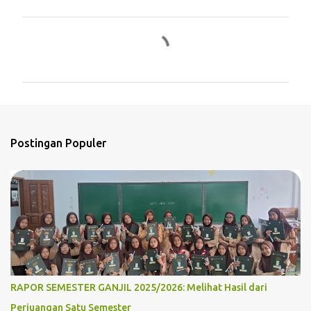
K
o
m
e
n
t
Postingan Populer
a
r
RAPOR SEMESTER GANJIL 2025/2026: Melihat Hasil dari
Perjuangan Satu Semester