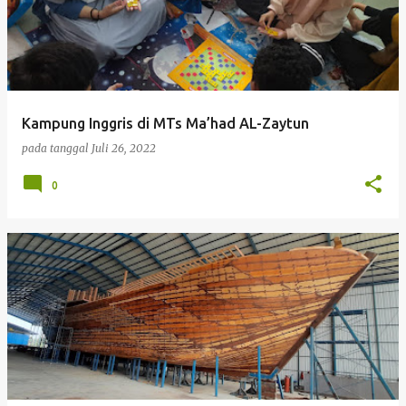
s
t
i
n
g
Kampung Inggris di MTs Ma’had AL-Zaytun
a
pada tanggal
Juli 26, 2022
n
0