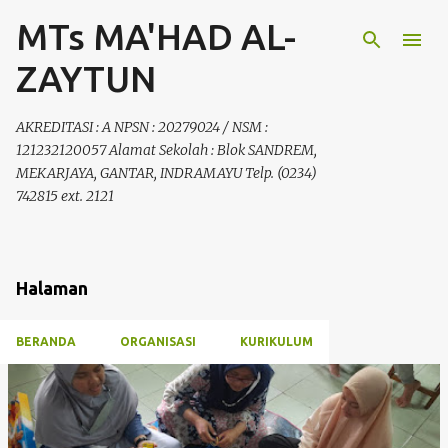
MTs MA'HAD AL-
Langsung ke konten utama
ZAYTUN
AKREDITASI : A NPSN : 20279024 / NSM :
121232120057 Alamat Sekolah : Blok SANDREM,
MEKARJAYA, GANTAR, INDRAMAYU Telp. (0234)
742815 ext. 2121
Halaman
BERANDA
ORGANISASI
KURIKULUM
P
o